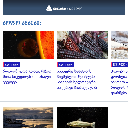
ბოლო ამბები:
Sci-Tech
Sci-Tech
მეცნიერე
როგორ უნდა გადავურჩეთ
იისფერი სიმინდის
მგლები 
მზის სიკვდილს? — ახალი
პიგმენტით შეიძლება
ყორნებს
კვლევა
საკვების ხელოვნური
ახსოვთ —
საღებავი ჩაანაცვლონ
როგორ 
ყორნები