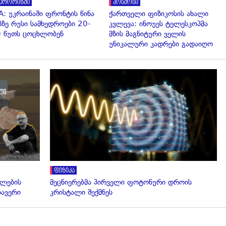
ერორიზმი
კოსმოსი
A: უკრაინაში ფრონტის წინა
ქართველი ფიზიკოსის ახალი
ზზე რუსი სამხედროები 20-
კვლევა: ინოუეს ტელესკოპმა
 წუთს ცოცხლობენ
მზის მაგნიტური ველის
უნიკალური კადრები გადაიღო
ფიზიკა
ელების
მეცნიერებმა პირველი ფოტონური დროის
ლავერი
კრისტალი შექმნეს