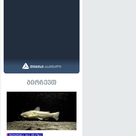
გირჩევთ
გადახედვა