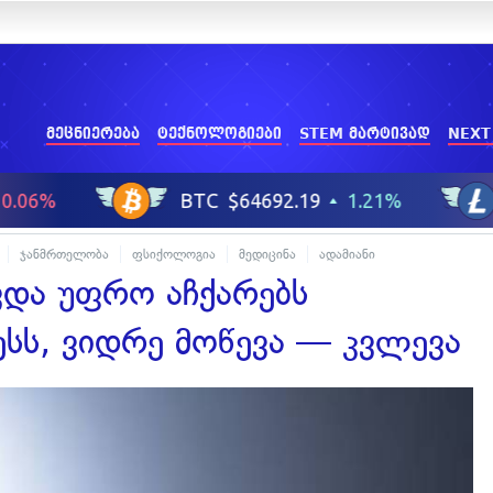
მეცნიერება
ტექნოლოგიები
STEM მარტივად
NEXT
ჯანმრთელობა
ფსიქოლოგია
მედიცინა
ადამიანი
ვდა უფრო აჩქარებს
სს, ვიდრე მოწევა — კვლევა