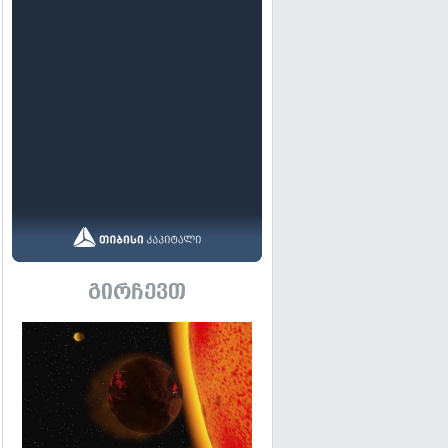
გირჩევთ
გადახედვა