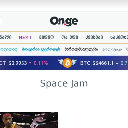
×
ნალი
NE
T
ვიდეო
ოპ-ედი
ქვიზები
საკითხ
ყოფილად
მთავარია გჯეროდეს
მართლმსაჯულება
პოლიტიკა
Space Jam
ადახედვა
გადახედვა