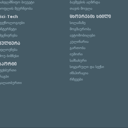
სახელმწიფო ბიუჯეტი
ბავშვების აღზრდა
სოფლის მეურნეობა
თავის მოვლა
Sci-Tech
ცხოვრების სტილი
ტექნოლოგიები
სილამაზე
ინტერნეტი
მოგზაურობა
მეცნიერება
ავტომობილები
კულინარია
კულტურა
გართობა
ხელოვნება
იუმორი
შოუ-ბიზნესი
სამსახური
სპორტი
სიყვარული და სექსი
ფეხბურთი
ინსპირაცია
რაგბი
რჩევები
კალათბურთი