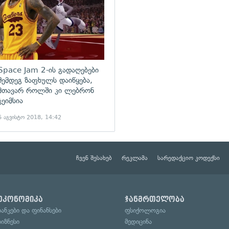
Space Jam 2-ის გადაღებები
შემდეგ ზაფხულს დაიწყება,
მთავარ როლში კი ლებრონ
ჯეიმსია
6 აგვისტო 2018, 14:42
ჩვენ შესახებ
რეკლამა
სარედაქციო კოდექსი
ეკონომიკა
ჯანმრთელობა
ბანკები და ფინანსები
ფსიქოლოგია
ბიზნესი
მედიცინა