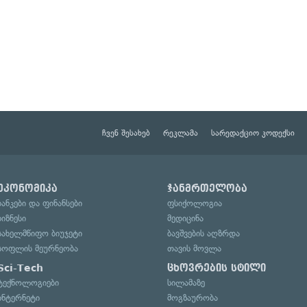
ჩვენ შესახებ
რეკლამა
სარედაქციო კოდექსი
ეკონომიკა
ჯანმრთელობა
ბანკები და ფინანსები
ფსიქოლოგია
ბიზნესი
მედიცინა
სახელმწიფო ბიუჯეტი
ბავშვების აღზრდა
სოფლის მეურნეობა
თავის მოვლა
Sci-Tech
ცხოვრების სტილი
ტექნოლოგიები
სილამაზე
ინტერნეტი
მოგზაურობა