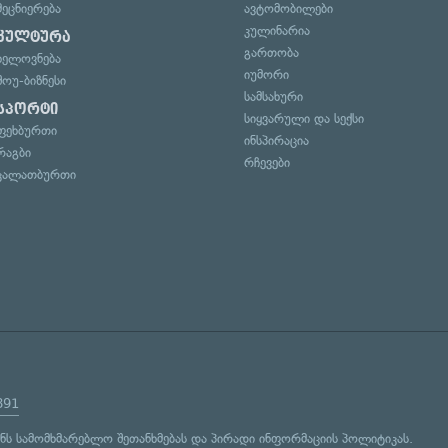
მეცნიერება
ავტომობილები
კულინარია
კულტურა
გართობა
ხელოვნება
იუმორი
შოუ-ბიზნესი
სამსახური
სპორტი
სიყვარული და სექსი
ფეხბურთი
ინსპირაცია
რაგბი
რჩევები
კალათბურთი
891
ენს
სამომხმარებლო შეთანხმებას
და
პირადი ინფორმაციის პოლიტიკას
.