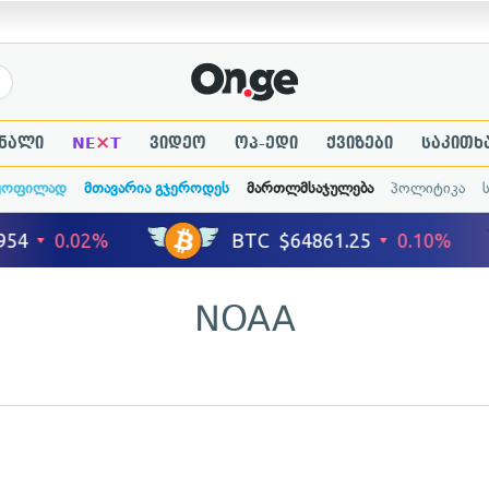
×
ნალი
NE
T
ვიდეო
ოპ-ედი
ქვიზები
საკითხ
ყოფილად
მთავარია გჯეროდეს
მართლმსაჯულება
პოლიტიკა
NOAA
ადახედვა