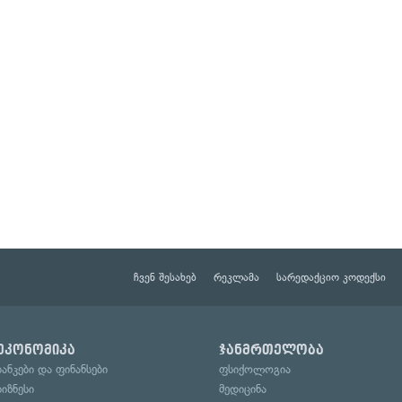
ჩვენ შესახებ
რეკლამა
სარედაქციო კოდექსი
ეკონომიკა
ჯანმრთელობა
ბანკები და ფინანსები
ფსიქოლოგია
ბიზნესი
მედიცინა