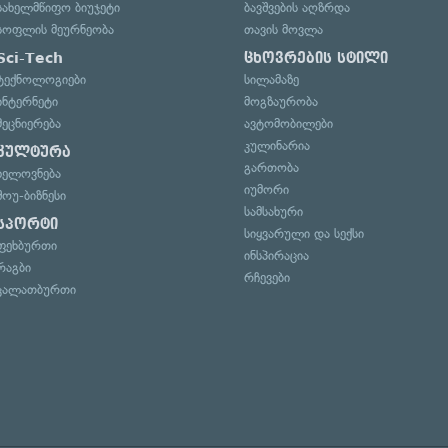
სახელმწიფო ბიუჯეტი
ბავშვების აღზრდა
სოფლის მეურნეობა
თავის მოვლა
Sci-Tech
ცხოვრების სტილი
ტექნოლოგიები
სილამაზე
ინტერნეტი
მოგზაურობა
მეცნიერება
ავტომობილები
კულინარია
კულტურა
გართობა
ხელოვნება
იუმორი
შოუ-ბიზნესი
სამსახური
სპორტი
სიყვარული და სექსი
ფეხბურთი
ინსპირაცია
რაგბი
რჩევები
კალათბურთი