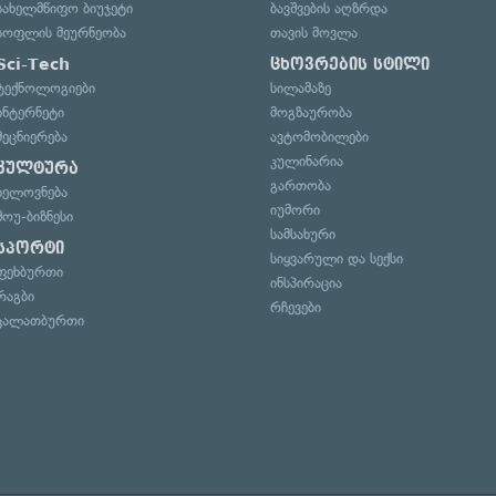
სახელმწიფო ბიუჯეტი
ბავშვების აღზრდა
სოფლის მეურნეობა
თავის მოვლა
Sci-Tech
ცხოვრების სტილი
ტექნოლოგიები
სილამაზე
ინტერნეტი
მოგზაურობა
მეცნიერება
ავტომობილები
კულინარია
კულტურა
გართობა
ხელოვნება
იუმორი
შოუ-ბიზნესი
სამსახური
სპორტი
სიყვარული და სექსი
ფეხბურთი
ინსპირაცია
რაგბი
რჩევები
კალათბურთი