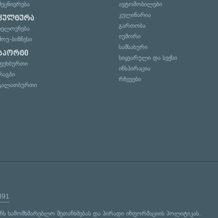
მეცნიერება
ავტომობილები
კულინარია
კულტურა
გართობა
ხელოვნება
იუმორი
შოუ-ბიზნესი
სამსახური
სპორტი
სიყვარული და სექსი
ფეხბურთი
ინსპირაცია
რაგბი
რჩევები
კალათბურთი
891
ენს
სამომხმარებლო შეთანხმებას
და
პირადი ინფორმაციის პოლიტიკას
.