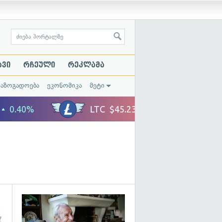
ავი
რჩეული
რეკლამა
საზოგადოება
ეკონომიკა
მეტი
გადახედვა
გადახედვა