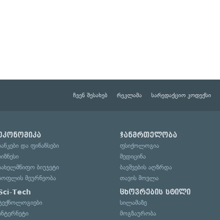
ჩვენ შესახებ
რეკლამა
სარედაქციო კოდექსი
ეკონომიკა
ჯანმრთელობა
ბანკები და ფინანსები
ფსიქოლოგია
ბიზნესი
მედიცინა
სახელმწიფო ბიუჯეტი
ბავშვების აღზრდა
სოფლის მეურნეობა
თავის მოვლა
Sci-Tech
ცხოვრების სტილი
ტექნოლოგიები
სილამაზე
ინტერნეტი
მოგზაურობა