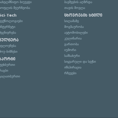
სახელმწიფო ბიუჯეტი
ბავშვების აღზრდა
სოფლის მეურნეობა
თავის მოვლა
Sci-Tech
ცხოვრების სტილი
ტექნოლოგიები
სილამაზე
ინტერნეტი
მოგზაურობა
მეცნიერება
ავტომობილები
კულინარია
კულტურა
გართობა
ხელოვნება
იუმორი
შოუ-ბიზნესი
სამსახური
სპორტი
სიყვარული და სექსი
ფეხბურთი
ინსპირაცია
რაგბი
რჩევები
კალათბურთი