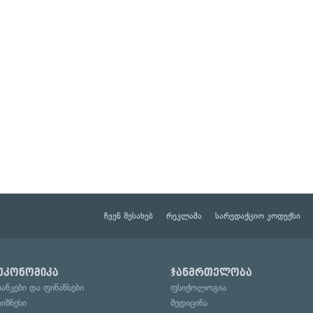
ჩვენ შესახებ
რეკლამა
სარედაქციო კოდექსი
ეკონომიკა
ჯანმრთელობა
ბანკები და ფინანსები
ფსიქოლოგია
ბიზნესი
მედიცინა