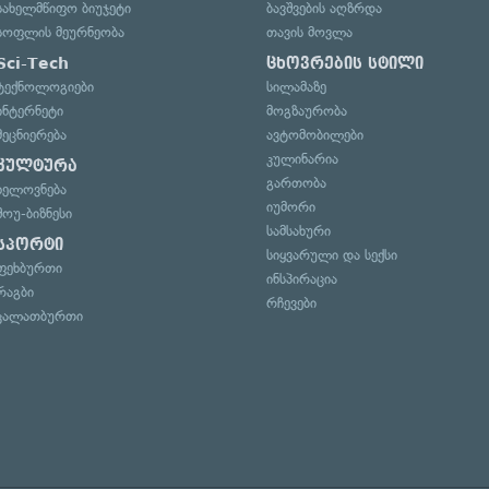
სახელმწიფო ბიუჯეტი
ბავშვების აღზრდა
სოფლის მეურნეობა
თავის მოვლა
Sci-Tech
ცხოვრების სტილი
ტექნოლოგიები
სილამაზე
ინტერნეტი
მოგზაურობა
მეცნიერება
ავტომობილები
კულინარია
კულტურა
გართობა
ხელოვნება
იუმორი
შოუ-ბიზნესი
სამსახური
სპორტი
სიყვარული და სექსი
ფეხბურთი
ინსპირაცია
რაგბი
რჩევები
კალათბურთი