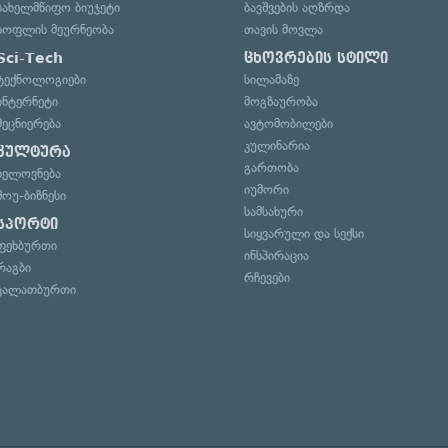
სახელმწიფო ბიუჯეტი
ბავშვების აღზრდა
სოფლის მეურნეობა
თავის მოვლა
Sci-Tech
ცხოვრების სტილი
ტექნოლოგიები
სილამაზე
ინტერნეტი
მოგზაურობა
მეცნიერება
ავტომობილები
კულინარია
კულტურა
გართობა
ხელოვნება
იუმორი
შოუ-ბიზნესი
სამსახური
სპორტი
სიყვარული და სექსი
ფეხბურთი
ინსპირაცია
რაგბი
რჩევები
კალათბურთი