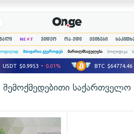
×
ნალი
NE
T
ვიდეო
ოპ-ედი
ქვიზები
საკითხ
ყოფილად
მთავარია გჯეროდეს
მართლმსაჯულება
პოლიტიკა
შემოქმედებითი საქართველო
ადახედვა
გადახედვა