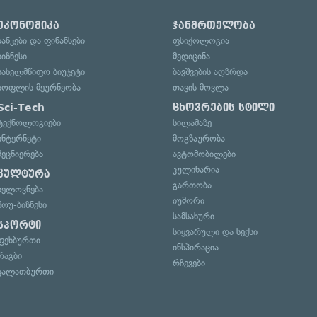
ეკონომიკა
ჯანმრთელობა
ბანკები და ფინანსები
ფსიქოლოგია
ბიზნესი
მედიცინა
სახელმწიფო ბიუჯეტი
ბავშვების აღზრდა
სოფლის მეურნეობა
თავის მოვლა
Sci-Tech
ცხოვრების სტილი
ტექნოლოგიები
სილამაზე
ინტერნეტი
მოგზაურობა
მეცნიერება
ავტომობილები
კულინარია
კულტურა
გართობა
ხელოვნება
იუმორი
შოუ-ბიზნესი
სამსახური
სპორტი
სიყვარული და სექსი
ფეხბურთი
ინსპირაცია
რაგბი
რჩევები
კალათბურთი