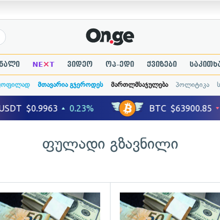
×
ნალი
NE
T
ვიდეო
ოპ-ედი
ქვიზები
საკითხ
ყოფილად
მთავარია გჯეროდეს
მართლმსაჯულება
პოლიტიკა
ფულადი გზავნილი
ადახედვა
გადახედვა