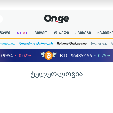
×
ნალი
NE
T
ვიდეო
ოპ-ედი
ქვიზები
საკითხ
ყოფილად
მთავარია გჯეროდეს
მართლმსაჯულება
პოლიტიკა
ტელეოლოგია
ადახედვა