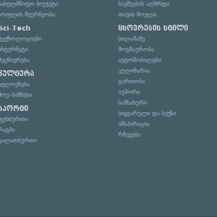
სახელმწიფო ბიუჯეტი
ბავშვების აღზრდა
სოფლის მეურნეობა
თავის მოვლა
Sci-Tech
ცხოვრების სტილი
ტექნოლოგიები
სილამაზე
ინტერნეტი
მოგზაურობა
მეცნიერება
ავტომობილები
კულინარია
კულტურა
გართობა
ხელოვნება
იუმორი
შოუ-ბიზნესი
სამსახური
სპორტი
სიყვარული და სექსი
ფეხბურთი
ინსპირაცია
რაგბი
რჩევები
კალათბურთი