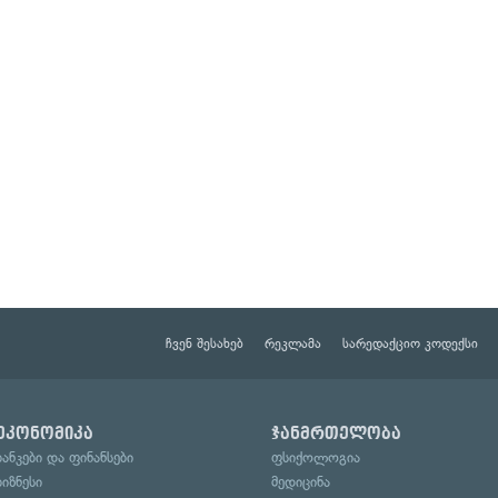
ჩვენ შესახებ
რეკლამა
სარედაქციო კოდექსი
ეკონომიკა
ჯანმრთელობა
ბანკები და ფინანსები
ფსიქოლოგია
ბიზნესი
მედიცინა