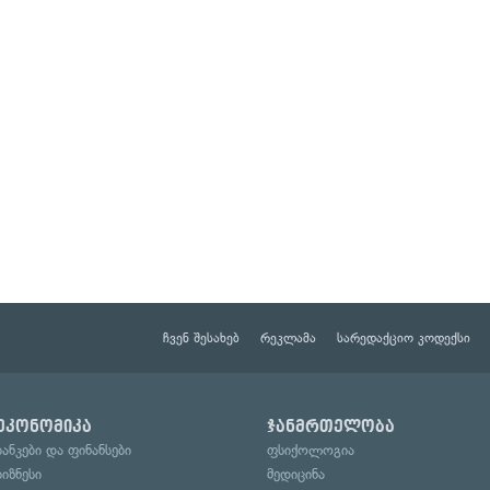
ჩვენ შესახებ
რეკლამა
სარედაქციო კოდექსი
ეკონომიკა
ჯანმრთელობა
ბანკები და ფინანსები
ფსიქოლოგია
ბიზნესი
მედიცინა