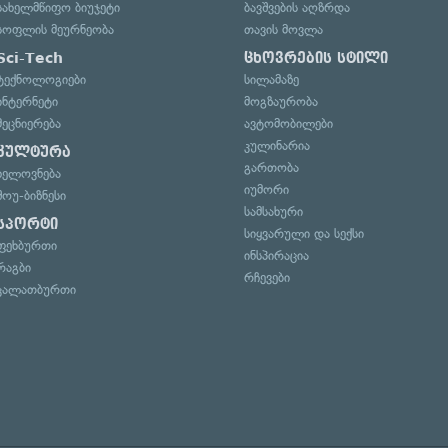
სახელმწიფო ბიუჯეტი
ბავშვების აღზრდა
სოფლის მეურნეობა
თავის მოვლა
Sci-Tech
ცხოვრების სტილი
ტექნოლოგიები
სილამაზე
ინტერნეტი
მოგზაურობა
მეცნიერება
ავტომობილები
კულინარია
კულტურა
გართობა
ხელოვნება
იუმორი
შოუ-ბიზნესი
სამსახური
სპორტი
სიყვარული და სექსი
ფეხბურთი
ინსპირაცია
რაგბი
რჩევები
კალათბურთი