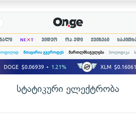
×
ნალი
NE
T
ვიდეო
ოპ-ედი
ქვიზები
საკითხ
ყოფილად
მთავარია გჯეროდეს
მართლმსაჯულება
პოლიტიკა
სტატიკური ელექტრობა
ადახედვა