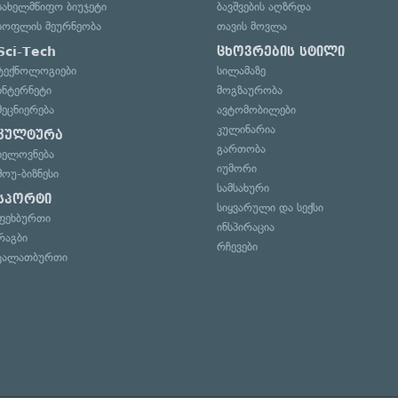
სახელმწიფო ბიუჯეტი
ბავშვების აღზრდა
სოფლის მეურნეობა
თავის მოვლა
Sci-Tech
ცხოვრების სტილი
ტექნოლოგიები
სილამაზე
ინტერნეტი
მოგზაურობა
მეცნიერება
ავტომობილები
კულინარია
კულტურა
გართობა
ხელოვნება
იუმორი
შოუ-ბიზნესი
სამსახური
სპორტი
სიყვარული და სექსი
ფეხბურთი
ინსპირაცია
რაგბი
რჩევები
კალათბურთი