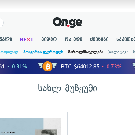
×
ნალი
NE
T
ვიდეო
ოპ-ედი
ქვიზები
საკითხ
ყოფილად
მთავარია გჯეროდეს
მართლმსაჯულება
პოლიტიკა
სახლ-მუზეუმი
ადახედვა