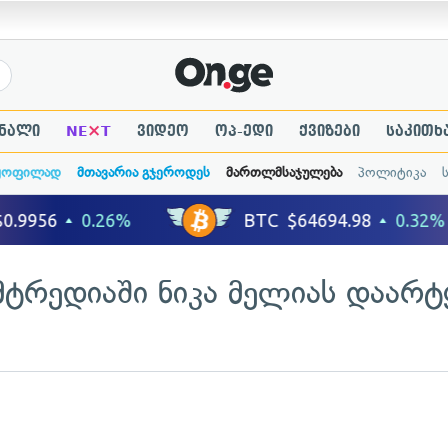
×
ნალი
NE
T
ვიდეო
ოპ-ედი
ქვიზები
საკითხ
ყოფილად
მთავარია გჯეროდეს
მართლმსაჯულება
პოლიტიკა
მტრედიაში ნიკა მელიას დაარტ
ადახედვა