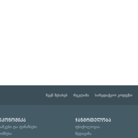
ჩვენ შესახებ
რეკლამა
სარედაქციო კოდექსი
ეკონომიკა
ჯანმრთელობა
ბანკები და ფინანსები
ფსიქოლოგია
ბიზნესი
მედიცინა