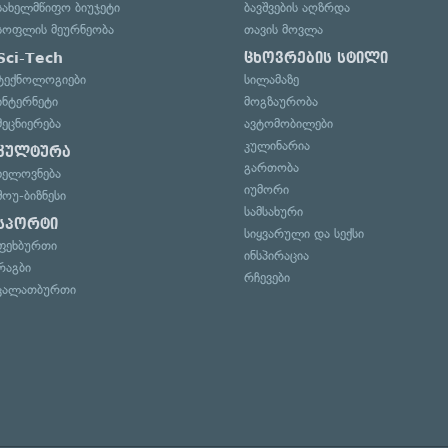
სახელმწიფო ბიუჯეტი
ბავშვების აღზრდა
სოფლის მეურნეობა
თავის მოვლა
Sci-Tech
ცხოვრების სტილი
ტექნოლოგიები
სილამაზე
ინტერნეტი
მოგზაურობა
მეცნიერება
ავტომობილები
კულინარია
კულტურა
გართობა
ხელოვნება
იუმორი
შოუ-ბიზნესი
სამსახური
სპორტი
სიყვარული და სექსი
ფეხბურთი
ინსპირაცია
რაგბი
რჩევები
კალათბურთი