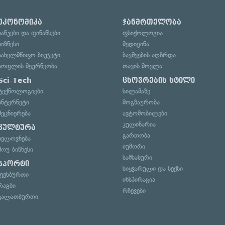
ეკონომიკა
ჯანმრთელობა
ბანკები და ფინანსები
ფსიქოლოგია
ბიზნესი
მედიცინა
სახელმწიფო ბიუჯეტი
ბავშვების აღზრდა
სოფლის მეურნეობა
თავის მოვლა
Sci-Tech
ცხოვრების სტილი
ტექნოლოგიები
სილამაზე
ინტერნეტი
მოგზაურობა
მეცნიერება
ავტომობილები
კულინარია
კულტურა
გართობა
ხელოვნება
იუმორი
შოუ-ბიზნესი
სამსახური
სპორტი
სიყვარული და სექსი
ფეხბურთი
ინსპირაცია
რაგბი
რჩევები
კალათბურთი