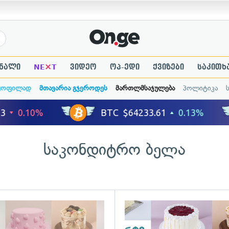
×
ნალი
NE
T
ვიდეო
ოპ-ედი
ქვიზები
საკითხ
ყოფილად
მთავარია გჯეროდეს
მართლმსაჯულება
პოლიტიკა
საკონდიტრო ბელა