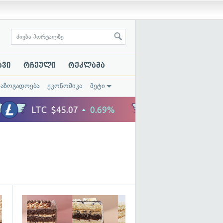
ავი
რჩეული
რეკლამა
საზოგადოება
ეკონომიკა
მეტი