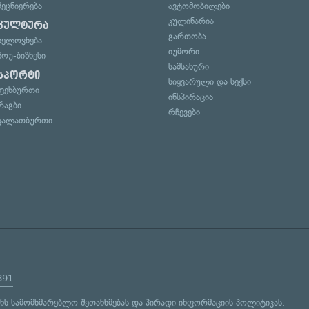
მეცნიერება
ავტომობილები
კულინარია
კულტურა
გართობა
ხელოვნება
იუმორი
შოუ-ბიზნესი
სამსახური
სპორტი
სიყვარული და სექსი
ფეხბურთი
ინსპირაცია
რაგბი
რჩევები
კალათბურთი
891
ენს
სამომხმარებლო შეთანხმებას
და
პირადი ინფორმაციის პოლიტიკას
.