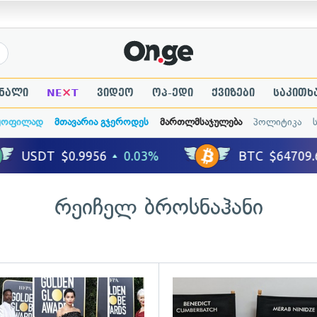
×
ნალი
NE
T
ვიდეო
ოპ-ედი
ქვიზები
საკითხ
ყოფილად
მთავარია გჯეროდეს
მართლმსაჯულება
პოლიტიკა
რეიჩელ ბროსნაჰანი
ადახედვა