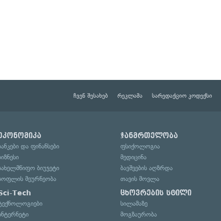
ჩვენ შესახებ
რეკლამა
სარედაქციო კოდექსი
ეკონომიკა
ჯანმრთელობა
ბანკები და ფინანსები
ფსიქოლოგია
ბიზნესი
მედიცინა
სახელმწიფო ბიუჯეტი
ბავშვების აღზრდა
სოფლის მეურნეობა
თავის მოვლა
Sci-Tech
ცხოვრების სტილი
ტექნოლოგიები
სილამაზე
ინტერნეტი
მოგზაურობა