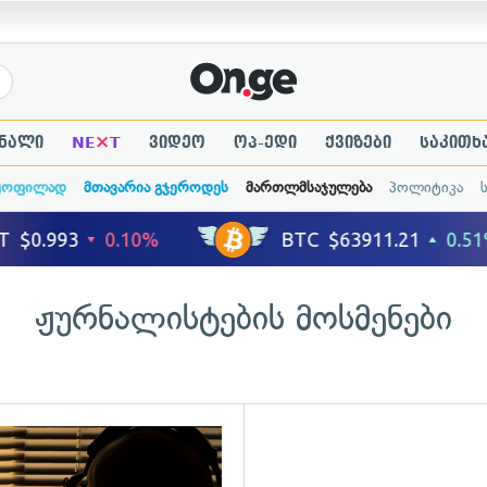
×
ნალი
NE
T
ვიდეო
ოპ-ედი
ქვიზები
საკითხ
ყოფილად
მთავარია გჯეროდეს
მართლმსაჯულება
პოლიტიკა
ჟურნალისტების მოსმენები
ადახედვა
გადახედვა