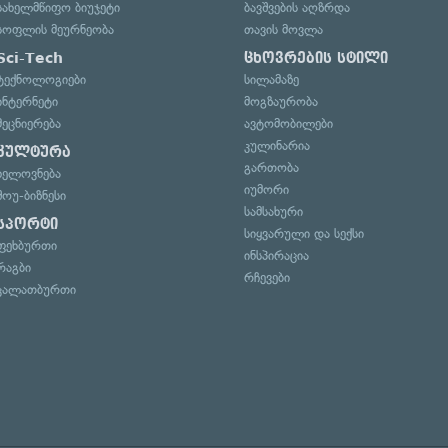
სახელმწიფო ბიუჯეტი
ბავშვების აღზრდა
სოფლის მეურნეობა
თავის მოვლა
Sci-Tech
ცხოვრების სტილი
ტექნოლოგიები
სილამაზე
ინტერნეტი
მოგზაურობა
მეცნიერება
ავტომობილები
კულინარია
კულტურა
გართობა
ხელოვნება
იუმორი
შოუ-ბიზნესი
სამსახური
სპორტი
სიყვარული და სექსი
ფეხბურთი
ინსპირაცია
რაგბი
რჩევები
კალათბურთი