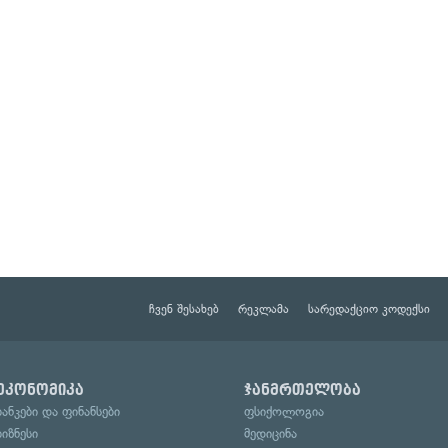
ჩვენ შესახებ
რეკლამა
სარედაქციო კოდექსი
ეკონომიკა
ჯანმრთელობა
ბანკები და ფინანსები
ფსიქოლოგია
ბიზნესი
მედიცინა