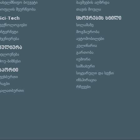
სახელმწიფო ბიუჯეტი
ბავშვების აღზრდა
სოფლის მეურნეობა
თავის მოვლა
Sci-Tech
ცხოვრების სტილი
ტექნოლოგიები
სილამაზე
ინტერნეტი
მოგზაურობა
მეცნიერება
ავტომობილები
კულინარია
კულტურა
გართობა
ხელოვნება
იუმორი
შოუ-ბიზნესი
სამსახური
სპორტი
სიყვარული და სექსი
ფეხბურთი
ინსპირაცია
რაგბი
რჩევები
კალათბურთი