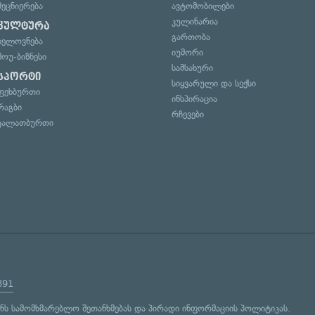
მეცნიერება
ავტომობილები
კულინარია
კულტურა
გართობა
ხელოვნება
იუმორი
შოუ-ბიზნესი
სამსახური
სპორტი
სიყვარული და სექსი
ფეხბურთი
ინსპირაცია
რაგბი
რჩევები
კალათბურთი
891
ენს
სამომხმარებლო შეთანხმებას
და
პირადი ინფორმაციის პოლიტიკას
.