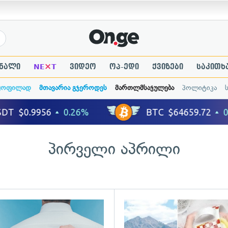
×
ნალი
NE
T
ვიდეო
ოპ-ედი
ქვიზები
საკითხ
ყოფილად
მთავარია გჯეროდეს
მართლმსაჯულება
პოლიტიკა
პირველი აპრილი
ადახედვა