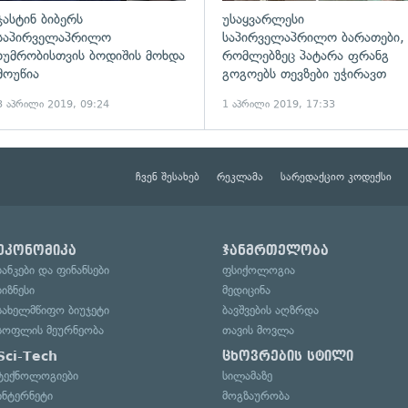
ჯასტინ ბიბერს
უსაყვარლესი
საპირველაპრილო
საპირველაპრილო ბარათები,
ხუმრობისთვის ბოდიშის მოხდა
რომლებზეც პატარა ფრანგ
მოუწია
გოგოებს თევზები უჭირავთ
3 აპრილი 2019, 09:24
1 აპრილი 2019, 17:33
ჩვენ შესახებ
რეკლამა
სარედაქციო კოდექსი
ეკონომიკა
ჯანმრთელობა
ბანკები და ფინანსები
ფსიქოლოგია
ბიზნესი
მედიცინა
სახელმწიფო ბიუჯეტი
ბავშვების აღზრდა
სოფლის მეურნეობა
თავის მოვლა
Sci-Tech
ცხოვრების სტილი
ტექნოლოგიები
სილამაზე
ინტერნეტი
მოგზაურობა