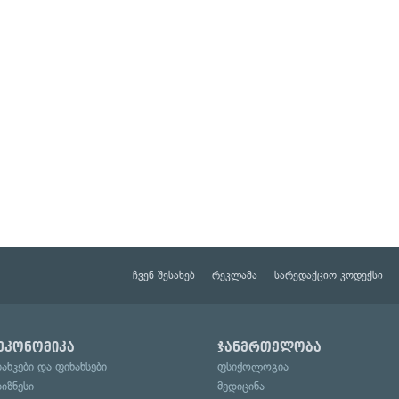
ჩვენ შესახებ
რეკლამა
სარედაქციო კოდექსი
ეკონომიკა
ჯანმრთელობა
ბანკები და ფინანსები
ფსიქოლოგია
ბიზნესი
მედიცინა