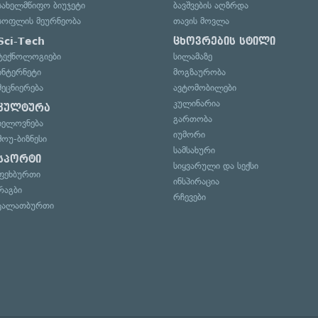
სახელმწიფო ბიუჯეტი
ბავშვების აღზრდა
სოფლის მეურნეობა
თავის მოვლა
Sci-Tech
ცხოვრების სტილი
ტექნოლოგიები
სილამაზე
ინტერნეტი
მოგზაურობა
მეცნიერება
ავტომობილები
კულინარია
კულტურა
გართობა
ხელოვნება
იუმორი
შოუ-ბიზნესი
სამსახური
სპორტი
სიყვარული და სექსი
ფეხბურთი
ინსპირაცია
რაგბი
რჩევები
კალათბურთი