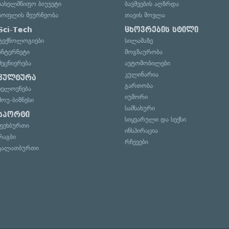
სახელმწიფო ბიუჯეტი
ბავშვების აღზრდა
სოფლის მეურნეობა
თავის მოვლა
Sci-Tech
ცხოვრების სტილი
ტექნოლოგიები
სილამაზე
ინტერნეტი
მოგზაურობა
მეცნიერება
ავტომობილები
კულინარია
კულტურა
გართობა
ხელოვნება
იუმორი
შოუ-ბიზნესი
სამსახური
სპორტი
სიყვარული და სექსი
ფეხბურთი
ინსპირაცია
რაგბი
რჩევები
კალათბურთი