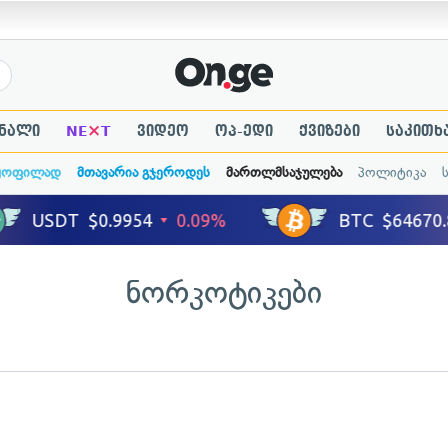
×
ნალი
NE
T
ვიდეო
ოპ-ედი
ქვიზები
საკითხ
ყოფილად
მთავარია გჯეროდეს
მართლმსაჯულება
პოლიტიკა
ნორკოტიკები
ადახედვა