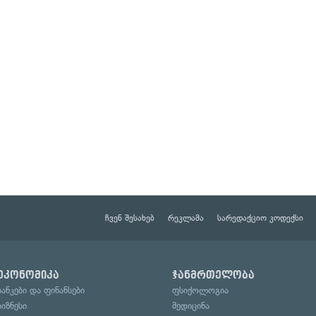
ჩვენ შესახებ
რეკლამა
სარედაქციო კოდექსი
ეკონომიკა
ჯანმრთელობა
ბანკები და ფინანსები
ფსიქოლოგია
ბიზნესი
მედიცინა