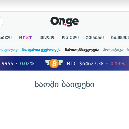
×
ნალი
NE
T
ვიდეო
ოპ-ედი
ქვიზები
საკითხ
ყოფილად
მთავარია გჯეროდეს
მართლმსაჯულება
პოლიტიკა
ნაომი ბაიდენი
ადახედვა