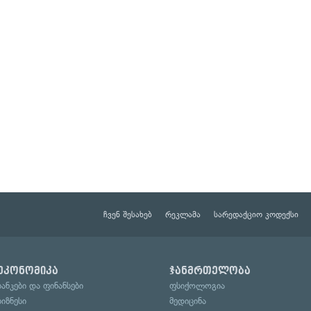
ჩვენ შესახებ
რეკლამა
სარედაქციო კოდექსი
ეკონომიკა
ჯანმრთელობა
ბანკები და ფინანსები
ფსიქოლოგია
ბიზნესი
მედიცინა