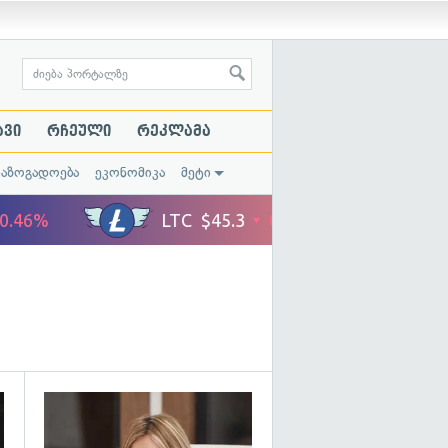
ავი
რჩეული
რეკლამა
საზოგადოება
ეკონომიკა
მეტი
გადახედვა
გადახედვა