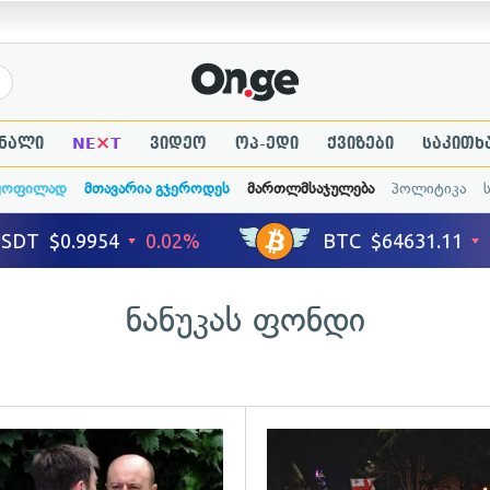
×
ნალი
NE
T
ვიდეო
ოპ-ედი
ქვიზები
საკითხ
ყოფილად
მთავარია გჯეროდეს
მართლმსაჯულება
პოლიტიკა
ნანუკას ფონდი
ადახედვა
გადახედვა