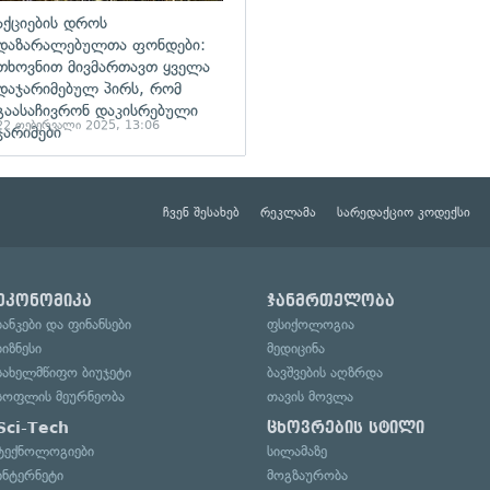
აქციების დროს
დაზარალებულთა ფონდები:
თხოვნით მივმართავთ ყველა
დაჯარიმებულ პირს, რომ
გაასაჩივრონ დაკისრებული
22 თებერვალი 2025, 13:06
ჯარიმები
ჩვენ შესახებ
რეკლამა
სარედაქციო კოდექსი
ეკონომიკა
ჯანმრთელობა
ბანკები და ფინანსები
ფსიქოლოგია
ბიზნესი
მედიცინა
სახელმწიფო ბიუჯეტი
ბავშვების აღზრდა
სოფლის მეურნეობა
თავის მოვლა
Sci-Tech
ცხოვრების სტილი
ტექნოლოგიები
სილამაზე
ინტერნეტი
მოგზაურობა