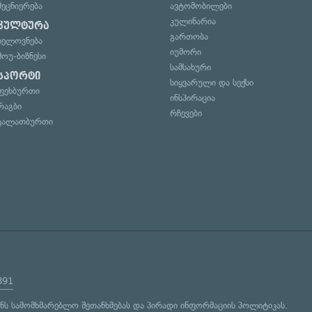
მეცნიერება
ავტომობილები
კულინარია
კულტურა
გართობა
ხელოვნება
იუმორი
შოუ-ბიზნესი
სამსახური
სპორტი
სიყვარული და სექსი
ფეხბურთი
ინსპირაცია
რაგბი
რჩევები
კალათბურთი
891
ენს
სამომხმარებლო შეთანხმებას
და
პირადი ინფორმაციის პოლიტიკას
.