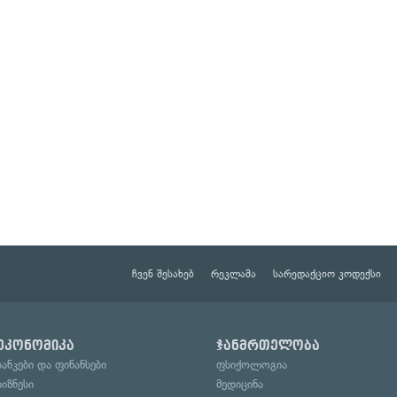
ჩვენ შესახებ
რეკლამა
სარედაქციო კოდექსი
ეკონომიკა
ჯანმრთელობა
ბანკები და ფინანსები
ფსიქოლოგია
ბიზნესი
მედიცინა