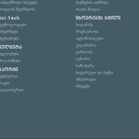
სახელმწიფო ბიუჯეტი
ბავშვების აღზრდა
სოფლის მეურნეობა
თავის მოვლა
Sci-Tech
ცხოვრების სტილი
ტექნოლოგიები
სილამაზე
ინტერნეტი
მოგზაურობა
მეცნიერება
ავტომობილები
კულინარია
კულტურა
გართობა
ხელოვნება
იუმორი
შოუ-ბიზნესი
სამსახური
სპორტი
სიყვარული და სექსი
ფეხბურთი
ინსპირაცია
რაგბი
რჩევები
კალათბურთი