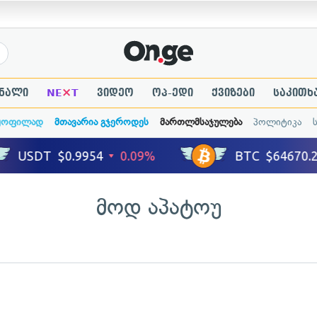
×
ნალი
NE
T
ვიდეო
ოპ-ედი
ქვიზები
საკითხ
ყოფილად
მთავარია გჯეროდეს
მართლმსაჯულება
პოლიტიკა
მოდ აპატოუ
ადახედვა