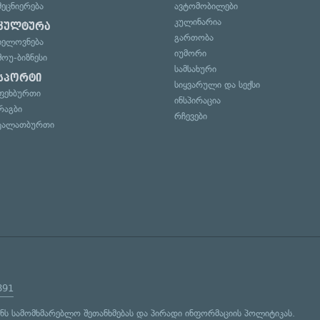
მეცნიერება
ავტომობილები
კულინარია
კულტურა
გართობა
ხელოვნება
იუმორი
შოუ-ბიზნესი
სამსახური
სპორტი
სიყვარული და სექსი
ფეხბურთი
ინსპირაცია
რაგბი
რჩევები
კალათბურთი
891
ენს
სამომხმარებლო შეთანხმებას
და
პირადი ინფორმაციის პოლიტიკას
.