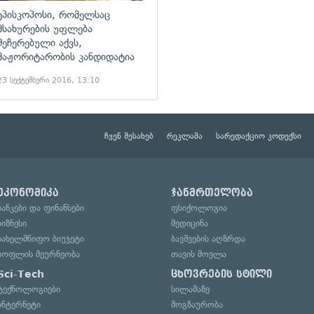
ეპისკოპოსი, რომელსაც
მსახურების უფლება
შეჩერებული აქვს,
მაჟორიტარობის კანდიდატია
23 სექტემბერი 2016, 13:10
ჩვენ შესახებ
რეკლამა
სარედაქციო კოდექსი
ეკონომიკა
ჯანმრთელობა
ბანკები და ფინანსები
ფსიქოლოგია
ბიზნესი
მედიცინა
სახელმწიფო ბიუჯეტი
ბავშვების აღზრდა
სოფლის მეურნეობა
თავის მოვლა
Sci-Tech
ცხოვრების სტილი
ტექნოლოგიები
სილამაზე
ინტერნეტი
მოგზაურობა