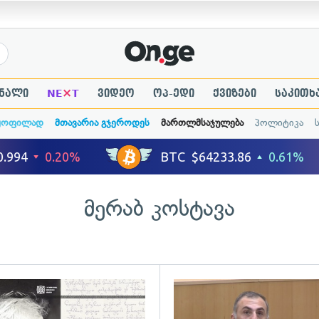
×
ნალი
NE
T
ვიდეო
ოპ-ედი
ქვიზები
საკითხ
ყოფილად
მთავარია გჯეროდეს
მართლმსაჯულება
პოლიტიკა
მერაბ კოსტავა
ადახედვა
გადახედვა