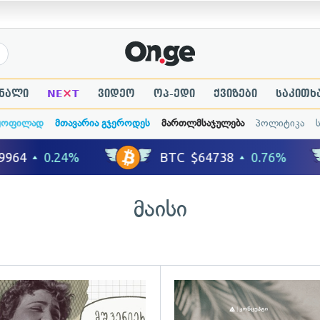
×
ნალი
NE
T
ვიდეო
ოპ-ედი
ქვიზები
საკითხ
ყოფილად
მთავარია გჯეროდეს
მართლმსაჯულება
პოლიტიკა
მაისი
ადახედვა