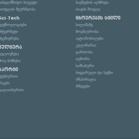
სახელმწიფო ბიუჯეტი
ბავშვების აღზრდა
სოფლის მეურნეობა
თავის მოვლა
Sci-Tech
ცხოვრების სტილი
ტექნოლოგიები
სილამაზე
ინტერნეტი
მოგზაურობა
მეცნიერება
ავტომობილები
კულინარია
კულტურა
გართობა
ხელოვნება
იუმორი
შოუ-ბიზნესი
სამსახური
სპორტი
სიყვარული და სექსი
ფეხბურთი
ინსპირაცია
რაგბი
რჩევები
კალათბურთი