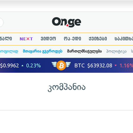
×
ნალი
NE
T
ვიდეო
ოპ-ედი
ქვიზები
საკითხ
ყოფილად
მთავარია გჯეროდეს
მართლმსაჯულება
პოლიტიკა
კომპანია
ადახედვა