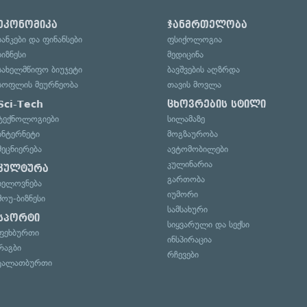
ეკონომიკა
ჯანმრთელობა
ბანკები და ფინანსები
ფსიქოლოგია
ბიზნესი
მედიცინა
სახელმწიფო ბიუჯეტი
ბავშვების აღზრდა
სოფლის მეურნეობა
თავის მოვლა
Sci-Tech
ცხოვრების სტილი
ტექნოლოგიები
სილამაზე
ინტერნეტი
მოგზაურობა
მეცნიერება
ავტომობილები
კულინარია
კულტურა
გართობა
ხელოვნება
იუმორი
შოუ-ბიზნესი
სამსახური
სპორტი
სიყვარული და სექსი
ფეხბურთი
ინსპირაცია
რაგბი
რჩევები
კალათბურთი