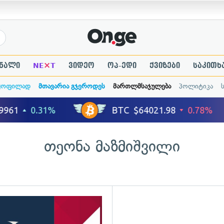
×
ნალი
NE
T
ვიდეო
ოპ-ედი
ქვიზები
საკითხ
ყოფილად
მთავარია გჯეროდეს
მართლმსაჯულება
პოლიტიკა
თეონა მაზმიშვილი
ადახედვა
გადახედვა