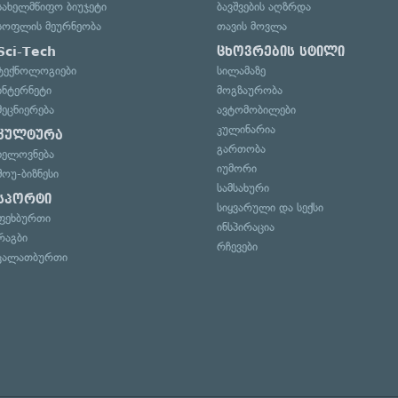
სახელმწიფო ბიუჯეტი
ბავშვების აღზრდა
სოფლის მეურნეობა
თავის მოვლა
Sci-Tech
ცხოვრების სტილი
ტექნოლოგიები
სილამაზე
ინტერნეტი
მოგზაურობა
მეცნიერება
ავტომობილები
კულინარია
კულტურა
გართობა
ხელოვნება
იუმორი
შოუ-ბიზნესი
სამსახური
სპორტი
სიყვარული და სექსი
ფეხბურთი
ინსპირაცია
რაგბი
რჩევები
კალათბურთი