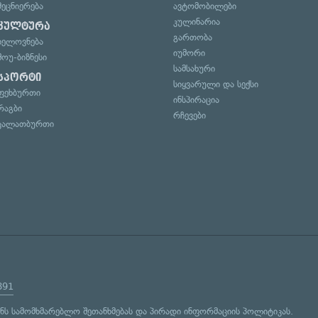
მეცნიერება
ავტომობილები
კულინარია
კულტურა
გართობა
ხელოვნება
იუმორი
შოუ-ბიზნესი
სამსახური
სპორტი
სიყვარული და სექსი
ფეხბურთი
ინსპირაცია
რაგბი
რჩევები
კალათბურთი
891
ენს
სამომხმარებლო შეთანხმებას
და
პირადი ინფორმაციის პოლიტიკას
.