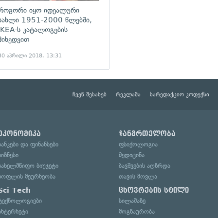
როგორი იყო იდეალური
სახლი 1951-2000 წლებში,
IKEA-ს კატალოგების
მიხედვით
30 აპრილი 2018, 13:31
ჩვენ შესახებ
რეკლამა
სარედაქციო კოდექსი
ეკონომიკა
ჯანმრთელობა
ბანკები და ფინანსები
ფსიქოლოგია
ბიზნესი
მედიცინა
სახელმწიფო ბიუჯეტი
ბავშვების აღზრდა
სოფლის მეურნეობა
თავის მოვლა
Sci-Tech
ცხოვრების სტილი
ტექნოლოგიები
სილამაზე
ინტერნეტი
მოგზაურობა