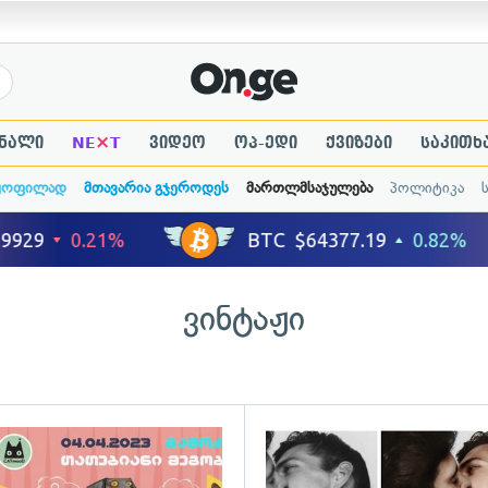
×
ნალი
NE
T
ვიდეო
ოპ-ედი
ქვიზები
საკითხ
ყოფილად
მთავარია გჯეროდეს
მართლმსაჯულება
პოლიტიკა
ვინტაჟი
ადახედვა