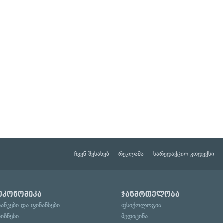
ჩვენ შესახებ
რეკლამა
სარედაქციო კოდექსი
ეკონომიკა
ჯანმრთელობა
ბანკები და ფინანსები
ფსიქოლოგია
ბიზნესი
მედიცინა