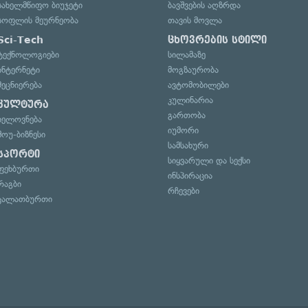
სახელმწიფო ბიუჯეტი
ბავშვების აღზრდა
სოფლის მეურნეობა
თავის მოვლა
Sci-Tech
ცხოვრების სტილი
ტექნოლოგიები
სილამაზე
ინტერნეტი
მოგზაურობა
მეცნიერება
ავტომობილები
კულინარია
კულტურა
გართობა
ხელოვნება
იუმორი
შოუ-ბიზნესი
სამსახური
სპორტი
სიყვარული და სექსი
ფეხბურთი
ინსპირაცია
რაგბი
რჩევები
კალათბურთი