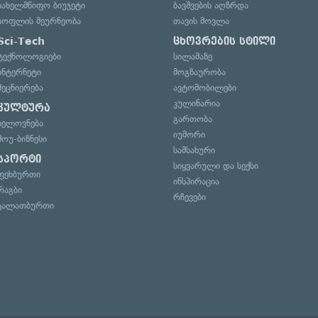
სახელმწიფო ბიუჯეტი
ბავშვების აღზრდა
სოფლის მეურნეობა
თავის მოვლა
Sci-Tech
ცხოვრების სტილი
ტექნოლოგიები
სილამაზე
ინტერნეტი
მოგზაურობა
მეცნიერება
ავტომობილები
კულინარია
კულტურა
გართობა
ხელოვნება
იუმორი
შოუ-ბიზნესი
სამსახური
სპორტი
სიყვარული და სექსი
ფეხბურთი
ინსპირაცია
რაგბი
რჩევები
კალათბურთი