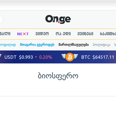
×
ნალი
NE
T
ვიდეო
ოპ-ედი
ქვიზები
საკითხ
ყოფილად
მთავარია გჯეროდეს
მართლმსაჯულება
პოლიტიკა
ბიოსფერო
ადახედვა