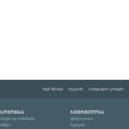
ჩვენ შესახებ
რეკლამა
სარედაქციო კოდექსი
ეკონომიკა
ჯანმრთელობა
ბანკები და ფინანსები
ფსიქოლოგია
ბიზნესი
მედიცინა