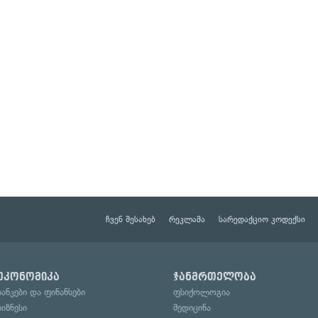
ჩვენ შესახებ
რეკლამა
სარედაქციო კოდექსი
ეკონომიკა
ჯანმრთელობა
ბანკები და ფინანსები
ფსიქოლოგია
ბიზნესი
მედიცინა