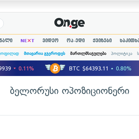
×
ნალი
NE
T
ვიდეო
ოპ-ედი
ქვიზები
საკითხ
ყოფილად
მთავარია გჯეროდეს
მართლმსაჯულება
პოლიტიკა
ბელორუსი ოპოზიციონერი
ადახედვა