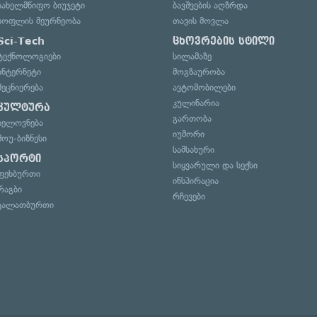
სახელმწიფო ბიუჯეტი
ბავშვების აღზრდა
სოფლის მეურნეობა
თავის მოვლა
Sci-Tech
ცხოვრების სტილი
ტექნოლოგიები
სილამაზე
ინტერნეტი
მოგზაურობა
მეცნიერება
ავტომობილები
კულინარია
კულტურა
გართობა
ხელოვნება
იუმორი
შოუ-ბიზნესი
სამსახური
სპორტი
სიყვარული და სექსი
ფეხბურთი
ინსპირაცია
რაგბი
რჩევები
კალათბურთი