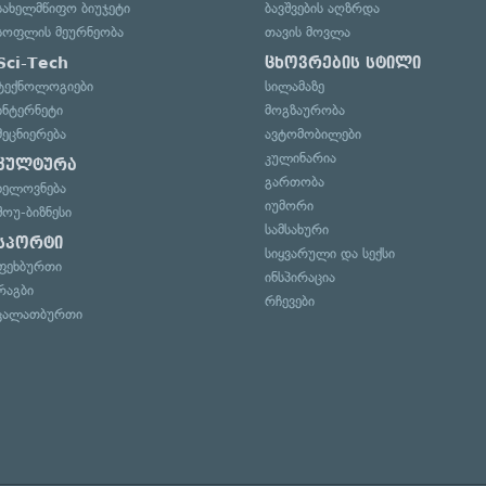
სახელმწიფო ბიუჯეტი
ბავშვების აღზრდა
სოფლის მეურნეობა
თავის მოვლა
Sci-Tech
ცხოვრების სტილი
ტექნოლოგიები
სილამაზე
ინტერნეტი
მოგზაურობა
მეცნიერება
ავტომობილები
კულინარია
კულტურა
გართობა
ხელოვნება
იუმორი
შოუ-ბიზნესი
სამსახური
სპორტი
სიყვარული და სექსი
ფეხბურთი
ინსპირაცია
რაგბი
რჩევები
კალათბურთი