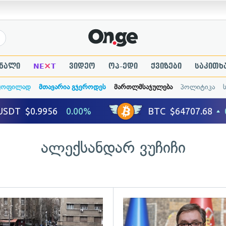
×
ნალი
NE
T
ვიდეო
ოპ-ედი
ქვიზები
საკითხ
ყოფილად
მთავარია გჯეროდეს
მართლმსაჯულება
პოლიტიკა
ალექსანდარ ვუჩიჩი
ადახედვა
გადახედვა