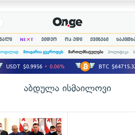
×
ნალი
NE
T
ვიდეო
ოპ-ედი
ქვიზები
საკითხ
ყოფილად
მთავარია გჯეროდეს
მართლმსაჯულება
პოლიტიკა
აბდულა ისმაილოვი
ადახედვა
გადახედვა