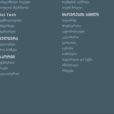
სახელმწიფო ბიუჯეტი
ბავშვების აღზრდა
სოფლის მეურნეობა
თავის მოვლა
Sci-Tech
ცხოვრების სტილი
ტექნოლოგიები
სილამაზე
ინტერნეტი
მოგზაურობა
მეცნიერება
ავტომობილები
კულინარია
კულტურა
გართობა
ხელოვნება
იუმორი
შოუ-ბიზნესი
სამსახური
სპორტი
სიყვარული და სექსი
ფეხბურთი
ინსპირაცია
რაგბი
რჩევები
კალათბურთი