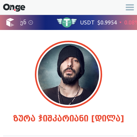
ზურა ჯიშკარიანი [დილა]