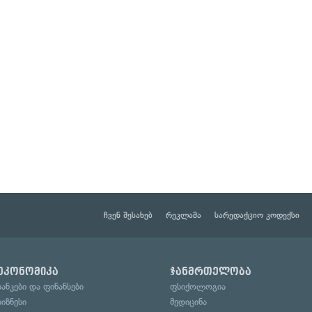
ჩვენ შესახებ
რეკლამა
სარედაქციო კოდექსი
ეკონომიკა
ჯანმრთელობა
ბანკები და ფინანსები
ფსიქოლოგია
ბიზნესი
მედიცინა