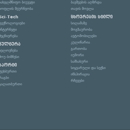
სახელმწიფო ბიუჯეტი
ბავშვების აღზრდა
სოფლის მეურნეობა
თავის მოვლა
Sci-Tech
ცხოვრების სტილი
ტექნოლოგიები
სილამაზე
ინტერნეტი
მოგზაურობა
მეცნიერება
ავტომობილები
კულინარია
კულტურა
გართობა
ხელოვნება
იუმორი
შოუ-ბიზნესი
სამსახური
სპორტი
სიყვარული და სექსი
ფეხბურთი
ინსპირაცია
რაგბი
რჩევები
კალათბურთი