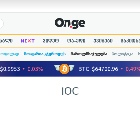
×
ნალი
NE
T
ვიდეო
ოპ-ედი
ქვიზები
საკითხ
ყოფილად
მთავარია გჯეროდეს
მართლმსაჯულება
პოლიტიკა
IOC
ადახედვა