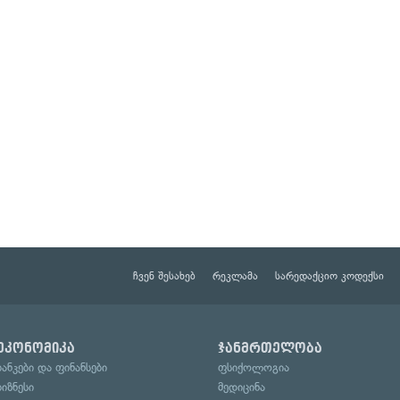
ჩვენ შესახებ
რეკლამა
სარედაქციო კოდექსი
ეკონომიკა
ჯანმრთელობა
ბანკები და ფინანსები
ფსიქოლოგია
ბიზნესი
მედიცინა