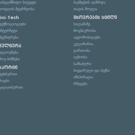
სახელმწიფო ბიუჯეტი
ბავშვების აღზრდა
სოფლის მეურნეობა
თავის მოვლა
Sci-Tech
ცხოვრების სტილი
ტექნოლოგიები
სილამაზე
ინტერნეტი
მოგზაურობა
მეცნიერება
ავტომობილები
კულინარია
კულტურა
გართობა
ხელოვნება
იუმორი
შოუ-ბიზნესი
სამსახური
სპორტი
სიყვარული და სექსი
ფეხბურთი
ინსპირაცია
რაგბი
რჩევები
კალათბურთი