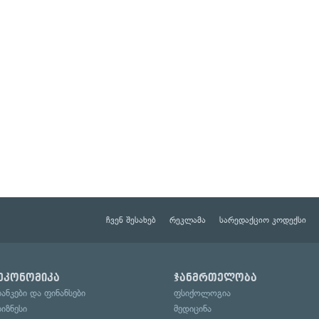
ჩვენ შესახებ
რეკლამა
სარედაქციო კოდექსი
ეკონომიკა
ჯანმრთელობა
ბანკები და ფინანსები
ფსიქოლოგია
ბიზნესი
მედიცინა