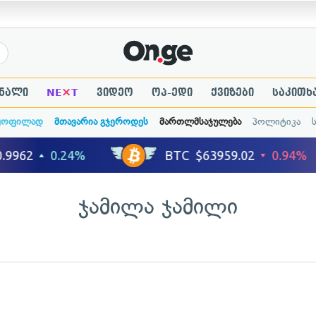
×
ნალი
NE
T
ვიდეო
ოპ-ედი
ქვიზები
საკითხ
ყოფილად
მთავარია გჯეროდეს
მართლმსაჯულება
პოლიტიკა
ჯამილა ჯამილი
ადახედვა