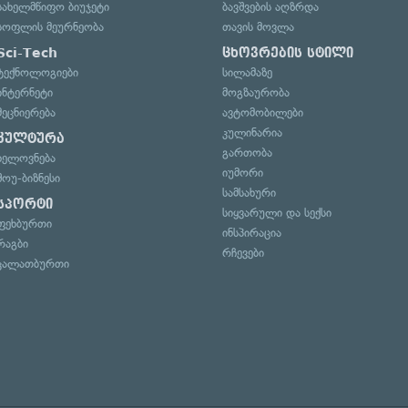
სახელმწიფო ბიუჯეტი
ბავშვების აღზრდა
სოფლის მეურნეობა
თავის მოვლა
Sci-Tech
ცხოვრების სტილი
ტექნოლოგიები
სილამაზე
ინტერნეტი
მოგზაურობა
მეცნიერება
ავტომობილები
კულინარია
კულტურა
გართობა
ხელოვნება
იუმორი
შოუ-ბიზნესი
სამსახური
სპორტი
სიყვარული და სექსი
ფეხბურთი
ინსპირაცია
რაგბი
რჩევები
კალათბურთი