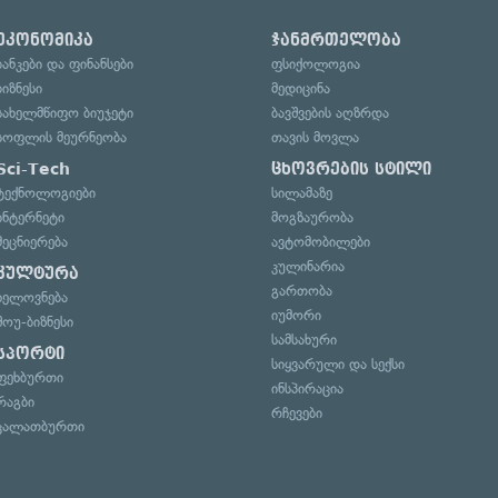
ეკონომიკა
ჯანმრთელობა
ბანკები და ფინანსები
ფსიქოლოგია
ბიზნესი
მედიცინა
სახელმწიფო ბიუჯეტი
ბავშვების აღზრდა
სოფლის მეურნეობა
თავის მოვლა
Sci-Tech
ცხოვრების სტილი
ტექნოლოგიები
სილამაზე
ინტერნეტი
მოგზაურობა
მეცნიერება
ავტომობილები
კულინარია
კულტურა
გართობა
ხელოვნება
იუმორი
შოუ-ბიზნესი
სამსახური
სპორტი
სიყვარული და სექსი
ფეხბურთი
ინსპირაცია
რაგბი
რჩევები
კალათბურთი