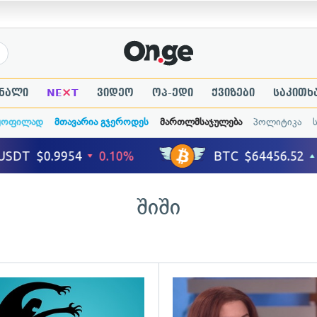
×
ნალი
NE
T
ვიდეო
ოპ-ედი
ქვიზები
საკითხ
ყოფილად
მთავარია გჯეროდეს
მართლმსაჯულება
პოლიტიკა
შიში
გადახედვა