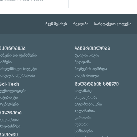
ჩვენ შესახებ
რეკლამა
სარედაქციო კოდექსი
ეკონომიკა
ჯანმრთელობა
ბანკები და ფინანსები
ფსიქოლოგია
ბიზნესი
მედიცინა
სახელმწიფო ბიუჯეტი
ბავშვების აღზრდა
სოფლის მეურნეობა
თავის მოვლა
Sci-Tech
ცხოვრების სტილი
ტექნოლოგიები
სილამაზე
ინტერნეტი
მოგზაურობა
მეცნიერება
ავტომობილები
კულინარია
კულტურა
გართობა
ხელოვნება
იუმორი
შოუ-ბიზნესი
სამსახური
სპორტი