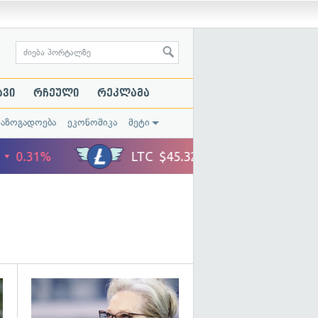
ავი
რჩეული
რეკლამა
საზოგადოება
ეკონომიკა
მეტი
გადახედვა