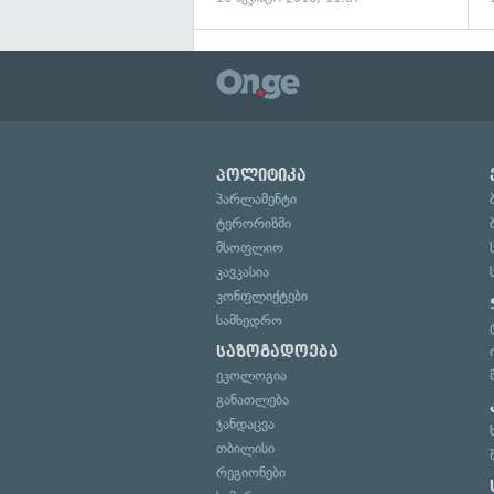
პოლიტიკა
პარლამენტი
ტერორიზმი
მსოფლიო
კავკასია
კონფლიქტები
სამხედრო
საზოგადოება
ეკოლოგია
განათლება
ჯანდაცვა
თბილისი
რეგიონები