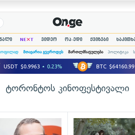
×
ნალი
NE
T
ვიდეო
ოპ-ედი
ქვიზები
საკითხ
ყოფილად
მთავარია გჯეროდეს
მართლმსაჯულება
პოლიტიკა
ტორონტოს კინოფესტივალი
ადახედვა
გადახედვა