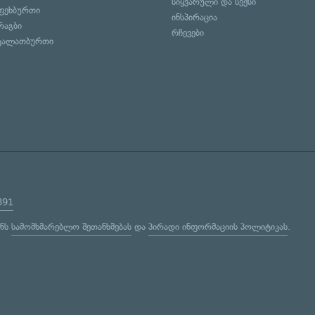
სიყვარული და სექსი
ფეხბურთი
ინსპირაცია
რაგბი
რჩევები
კალათბურთი
891
ენს
სამომხმარებლო შეთანხმებას
და
პირადი ინფორმაციის პოლიტიკას
.