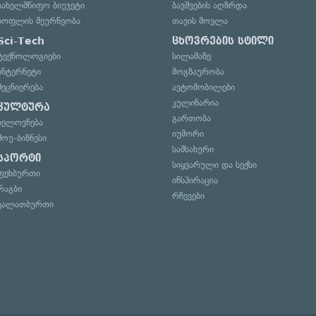
სახელმწიფო ბიუჯეტი
ბავშვების აღზრდა
სოფლის მეურნეობა
თავის მოვლა
Sci-Tech
ცხოვრების სტილი
ტექნოლოგიები
სილამაზე
ინტერნეტი
მოგზაურობა
მეცნიერება
ავტომობილები
კულინარია
კულტურა
გართობა
ხელოვნება
იუმორი
შოუ-ბიზნესი
სამსახური
სპორტი
სიყვარული და სექსი
ფეხბურთი
ინსპირაცია
რაგბი
რჩევები
კალათბურთი