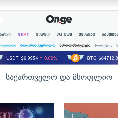
×
ნალი
NE
T
ვიდეო
ოპ-ედი
ქვიზები
საკითხ
ყოფილად
მთავარია გჯეროდეს
მართლმსაჯულება
პოლიტიკა
საქართველო და მსოფლიო
ადახედვა