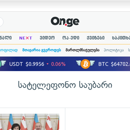
×
ნალი
NE
T
ვიდეო
ოპ-ედი
ქვიზები
საკითხ
ყოფილად
მთავარია გჯეროდეს
მართლმსაჯულება
პოლიტიკა
სატელეფონო საუბარი
ადახედვა
გადახედვა