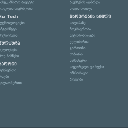
სახელმწიფო ბიუჯეტი
ბავშვების აღზრდა
სოფლის მეურნეობა
თავის მოვლა
Sci-Tech
ცხოვრების სტილი
ტექნოლოგიები
სილამაზე
ინტერნეტი
მოგზაურობა
მეცნიერება
ავტომობილები
კულინარია
კულტურა
გართობა
ხელოვნება
იუმორი
შოუ-ბიზნესი
სამსახური
სპორტი
სიყვარული და სექსი
ფეხბურთი
ინსპირაცია
რაგბი
რჩევები
კალათბურთი