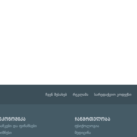
ჩვენ შესახებ
რეკლამა
სარედაქციო კოდექსი
ეკონომიკა
ჯანმრთელობა
ბანკები და ფინანსები
ფსიქოლოგია
ბიზნესი
მედიცინა