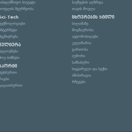
სახელმწიფო ბიუჯეტი
ბავშვების აღზრდა
სოფლის მეურნეობა
თავის მოვლა
Sci-Tech
ცხოვრების სტილი
ტექნოლოგიები
სილამაზე
ინტერნეტი
მოგზაურობა
მეცნიერება
ავტომობილები
კულინარია
კულტურა
გართობა
ხელოვნება
იუმორი
შოუ-ბიზნესი
სამსახური
სპორტი
სიყვარული და სექსი
ფეხბურთი
ინსპირაცია
რაგბი
რჩევები
კალათბურთი