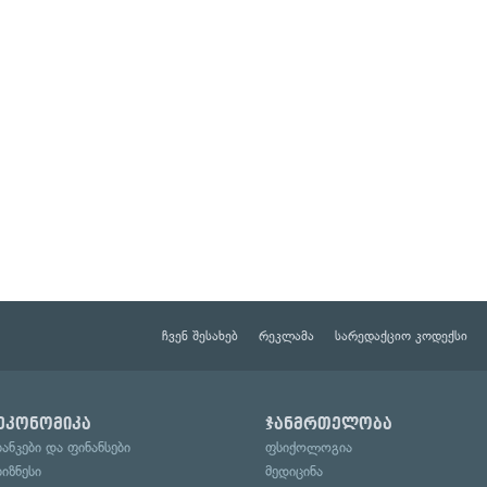
ჩვენ შესახებ
რეკლამა
სარედაქციო კოდექსი
ეკონომიკა
ჯანმრთელობა
ბანკები და ფინანსები
ფსიქოლოგია
ბიზნესი
მედიცინა