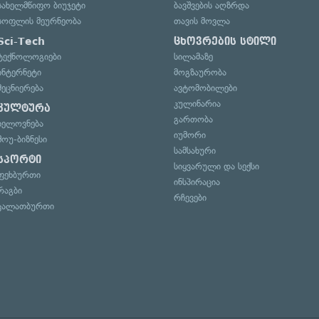
სახელმწიფო ბიუჯეტი
ბავშვების აღზრდა
სოფლის მეურნეობა
თავის მოვლა
Sci-Tech
ცხოვრების სტილი
ტექნოლოგიები
სილამაზე
ინტერნეტი
მოგზაურობა
მეცნიერება
ავტომობილები
კულინარია
კულტურა
გართობა
ხელოვნება
იუმორი
შოუ-ბიზნესი
სამსახური
სპორტი
სიყვარული და სექსი
ფეხბურთი
ინსპირაცია
რაგბი
რჩევები
კალათბურთი