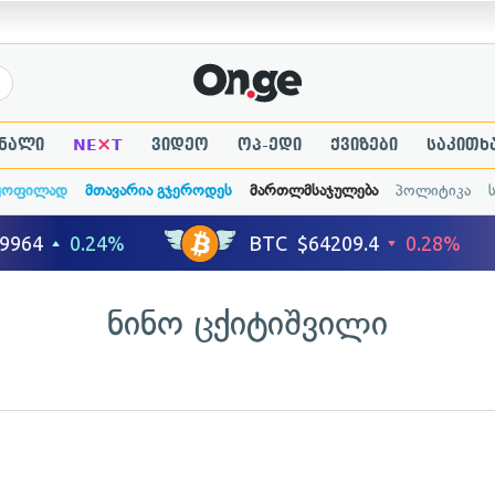
×
ნალი
NE
T
ვიდეო
ოპ-ედი
ქვიზები
საკითხ
ყოფილად
მთავარია გჯეროდეს
მართლმსაჯულება
პოლიტიკა
ნინო ცქიტიშვილი
ადახედვა