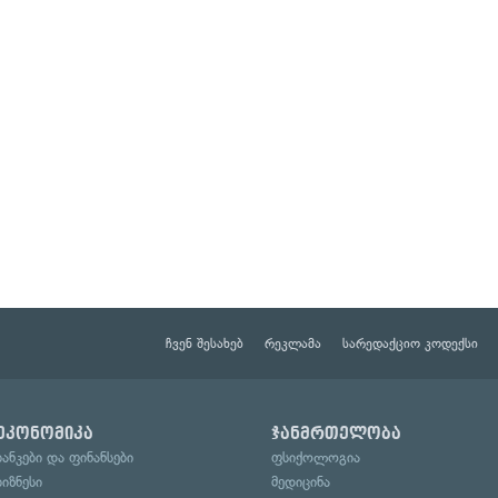
ჩვენ შესახებ
რეკლამა
სარედაქციო კოდექსი
ეკონომიკა
ჯანმრთელობა
ბანკები და ფინანსები
ფსიქოლოგია
ბიზნესი
მედიცინა