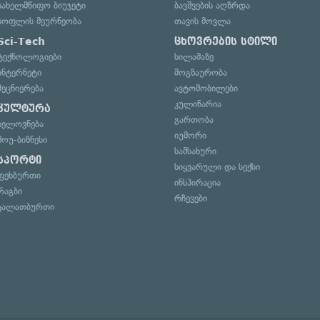
სახელმწიფო ბიუჯეტი
ბავშვების აღზრდა
სოფლის მეურნეობა
თავის მოვლა
Sci-Tech
ცხოვრების სტილი
ტექნოლოგიები
სილამაზე
ინტერნეტი
მოგზაურობა
მეცნიერება
ავტომობილები
კულინარია
კულტურა
გართობა
ხელოვნება
იუმორი
შოუ-ბიზნესი
სამსახური
სპორტი
სიყვარული და სექსი
ფეხბურთი
ინსპირაცია
რაგბი
რჩევები
კალათბურთი