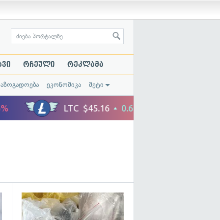
ავი
რჩეული
რეკლამა
საზოგადოება
ეკონომიკა
მეტი
გადახედვა
გადახედვა