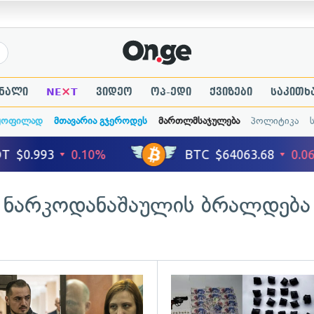
×
ნალი
NE
T
ვიდეო
ოპ-ედი
ქვიზები
საკითხ
ყოფილად
მთავარია გჯეროდეს
მართლმსაჯულება
პოლიტიკა
ნარკოდანაშაულის ბრალდება
ადახედვა
გადახედვა