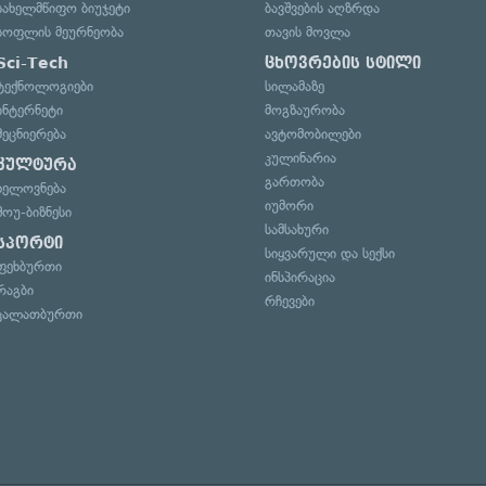
სახელმწიფო ბიუჯეტი
ბავშვების აღზრდა
სოფლის მეურნეობა
თავის მოვლა
Sci-Tech
ცხოვრების სტილი
ტექნოლოგიები
სილამაზე
ინტერნეტი
მოგზაურობა
მეცნიერება
ავტომობილები
კულინარია
კულტურა
გართობა
ხელოვნება
იუმორი
შოუ-ბიზნესი
სამსახური
სპორტი
სიყვარული და სექსი
ფეხბურთი
ინსპირაცია
რაგბი
რჩევები
კალათბურთი