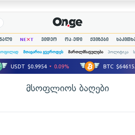
×
ნალი
NE
T
ვიდეო
ოპ-ედი
ქვიზები
საკითხ
ყოფილად
მთავარია გჯეროდეს
მართლმსაჯულება
პოლიტიკა
მსოფლიოს ბაღები
ადახედვა