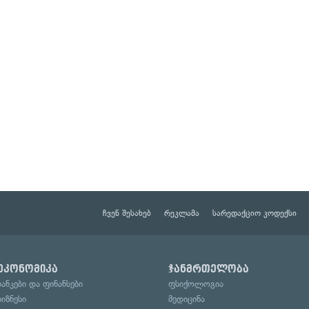
ჩვენ შესახებ
რეკლამა
სარედაქციო კოდექსი
ეკონომიკა
ჯანმრთელობა
ბანკები და ფინანსები
ფსიქოლოგია
ბიზნესი
მედიცინა