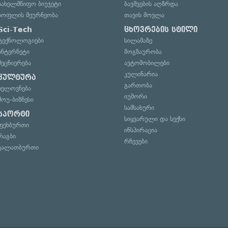
სახელმწიფო ბიუჯეტი
ბავშვების აღზრდა
სოფლის მეურნეობა
თავის მოვლა
Sci-Tech
ცხოვრების სტილი
ტექნოლოგიები
სილამაზე
ინტერნეტი
მოგზაურობა
მეცნიერება
ავტომობილები
კულინარია
კულტურა
გართობა
ხელოვნება
იუმორი
შოუ-ბიზნესი
სამსახური
სპორტი
სიყვარული და სექსი
ფეხბურთი
ინსპირაცია
რაგბი
რჩევები
კალათბურთი