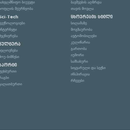
სახელმწიფო ბიუჯეტი
ბავშვების აღზრდა
სოფლის მეურნეობა
თავის მოვლა
Sci-Tech
ცხოვრების სტილი
ტექნოლოგიები
სილამაზე
ინტერნეტი
მოგზაურობა
მეცნიერება
ავტომობილები
კულინარია
კულტურა
გართობა
ხელოვნება
იუმორი
შოუ-ბიზნესი
სამსახური
სპორტი
სიყვარული და სექსი
ფეხბურთი
ინსპირაცია
რაგბი
რჩევები
კალათბურთი