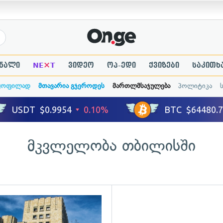
×
ნალი
NE
T
ვიდეო
ოპ-ედი
ქვიზები
საკითხ
ყოფილად
მთავარია გჯეროდეს
მართლმსაჯულება
პოლიტიკა
მკვლელობა თბილისში
ადახედვა
გადახედვა